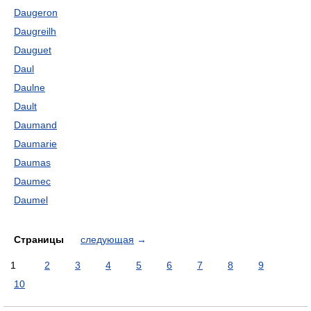
Daugeron
Daugreilh
Dauguet
Daul
Daulne
Dault
Daumand
Daumarie
Daumas
Daumec
Daumel
Страницы
следующая
→
1
2
3
4
5
6
7
8
9
10