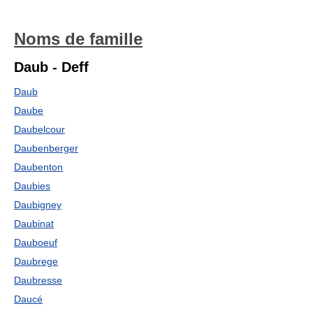
Noms de famille
Daub - Deff
Daub
Daube
Daubelcour
Daubenberger
Daubenton
Daubies
Daubigney
Daubinat
Dauboeuf
Daubrege
Daubresse
Daucé